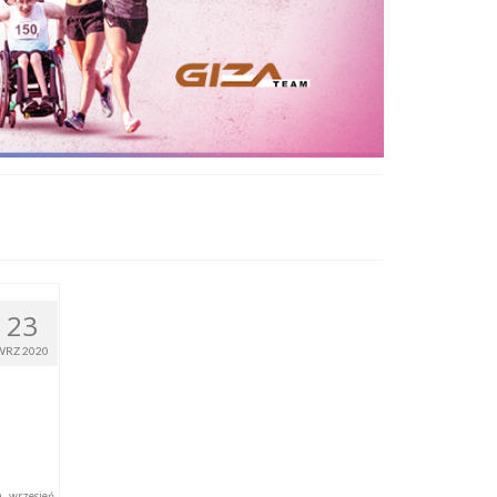
23
WRZ 2020
a
,
wrzesień
,