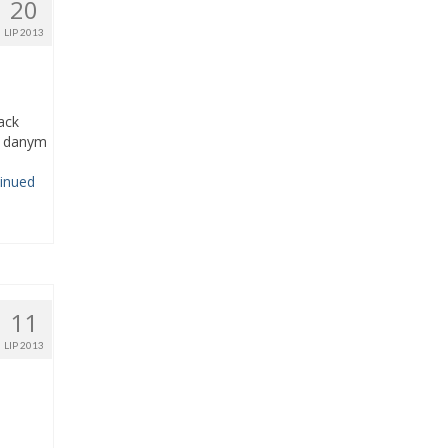
20
LIP 2013
ack
a danym
inued
11
LIP 2013