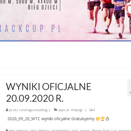
WYNIKI OFICJALNE
20.09.2020 R.
przez
runningconsulting
|
wpis w:
mityngi
|
0
2020_09_20_WTC wyniki oficjalne Gratulujemy
bieg
,
bieganie
,
Lekka Atletyka
,
Lekkoatletyka
,
track
,
warsaw
,
Warsaw Track Cup
,
warszaw