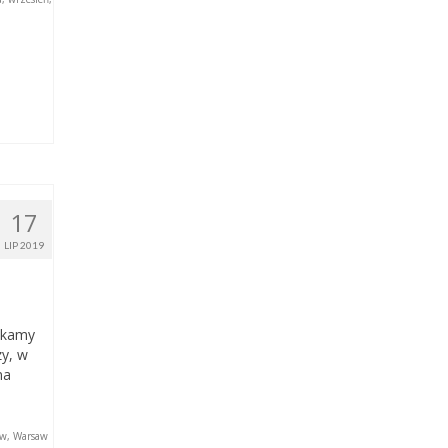
17
LIP 2019
tykamy
zy, w
na
aw
,
Warsaw