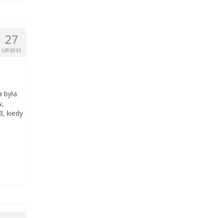
27
LIP 2013
a była
w,
3, kiedy