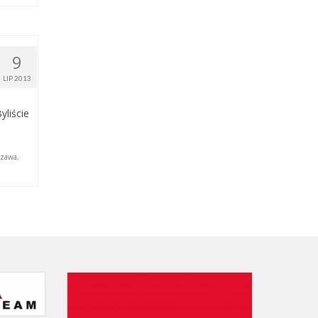
9
LIP 2013
yliście
szawa
,