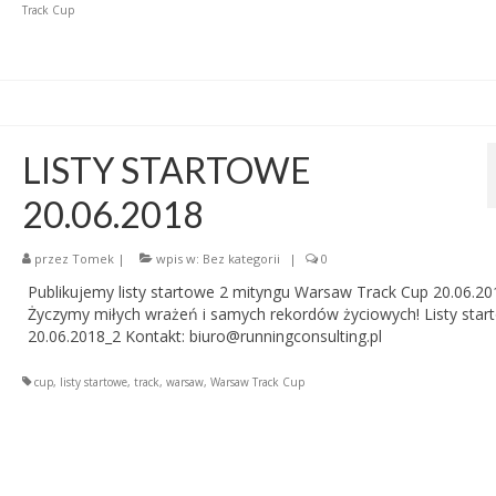
Track Cup
LISTY STARTOWE
20.06.2018
przez
Tomek
|
wpis w:
Bez kategorii
|
0
Publikujemy listy startowe 2 mityngu Warsaw Track Cup 20.06.20
Życzymy miłych wrażeń i samych rekordów życiowych! Listy star
20.06.2018_2 Kontakt: biuro@runningconsulting.pl
cup
,
listy startowe
,
track
,
warsaw
,
Warsaw Track Cup