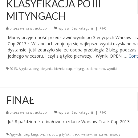
KLASYFIKACJA PO III
MITYNGACH
przez
warsawtrackcup
|
wpis w:
Bez kategorii
|
0
Mamy przyjemność przedstawić wyniki po 3 edycjach Warsaw Tr
Cup 2013 r. W tabelach znajdują się najlepsze wyniki uzyskane n
dystansie, jeśli zdarzyło się, że osoba przebiegła 2 biegi podczas
jednego wieczoru, liczył się tylko pierwszy. Wyniki OPEN: …
Cont
2013
,
Agrykola
,
bieg
,
bieganie
,
bieżnia
,
cup
,
mityng
,
track
,
warsaw
,
wyniki
FINAŁ
przez
warsawtrackcup
|
wpis w:
Bez kategorii
|
0
Już 8 października finałowe rozdanie Warsaw Track Cup 2013.
Agrykola
,
bieg
,
biegi
,
bieżnia
,
cup
,
giżyński
,
track
,
warsaw
,
warszawa
,
zawody