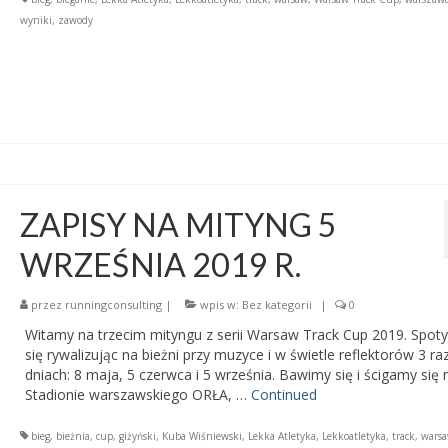
wyniki
,
zawody
ZAPISY NA MITYNG 5
WRZEŚNIA 2019 R.
przez
runningconsulting
|
wpis w:
Bez kategorii
|
0
Witamy na trzecim mityngu z serii Warsaw Track Cup 2019. Spo
się rywalizując na bieżni przy muzyce i w świetle reflektorów 3 ra
dniach: 8 maja, 5 czerwca i 5 września. Bawimy się i ścigamy się 
Stadionie warszawskiego ORŁA, …
Continued
bieg
,
bieżnia
,
cup
,
giżyński
,
Kuba Wiśniewski
,
Lekka Atletyka
,
Lekkoatletyka
,
track
,
wars