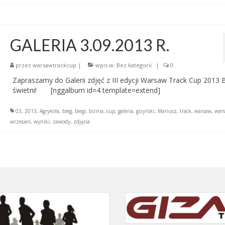
GALERIA 3.09.2013 R.
przez
warsawtrackcup
|
wpis w:
Bez kategorii
|
0
Zapraszamy do Galerii zdjęć z III edycji Warsaw Track Cup 2013 B
świetni! [nggalbum id=4 template=extend]
03
,
2013
,
Agrykola
,
bieg
,
biegi
,
biżnia
,
cup
,
galeria
,
giżyński
,
Mariusz
,
track
,
warsaw
,
war
wrzesień
,
wyniki
,
zawody
,
zdjęcia