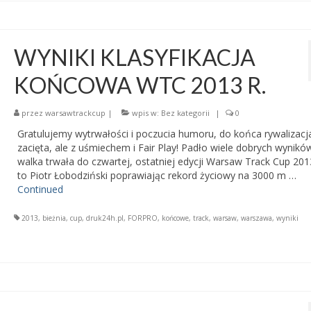
WYNIKI KLASYFIKACJA
KOŃCOWA WTC 2013 R.
przez
warsawtrackcup
|
wpis w:
Bez kategorii
|
0
Gratulujemy wytrwałości i poczucia humoru, do końca rywalizacj
zacięta, ale z uśmiechem i Fair Play! Padło wiele dobrych wynikó
walka trwała do czwartej, ostatniej edycji Warsaw Track Cup 201
to Piotr Łobodziński poprawiając rekord życiowy na 3000 m …
Continued
2013
,
bieżnia
,
cup
,
druk24h.pl
,
FORPRO
,
końcowe
,
track
,
warsaw
,
warszawa
,
wyniki