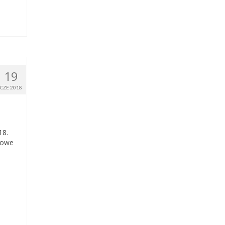
19
CZE 2018
18.
towe