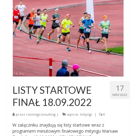
17
LISTY STARTOWE
WRZ 2022
FINAŁ 18.09.2022
przez
runningconsulting
|
wpis w:
mityngi
|
0
W załączniku znajdują się listy startowe wraz z
programem minutowym finałowego mityngu Warsaw