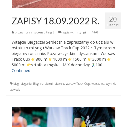
20
ZAPISY 18.09.2022 R.
LIP 2022
przez
runningconsulting
|
wpis w:
mityngi
|
0
Witajcie Biegacze! Serdecznie zapraszamy do udziału w
ostatnim mityngu Warsaw Track Cup 2022 r. Tym razem
biegamy rodzinnie. Poza wszystkimi dystansami Warsaw
Track Cup
800 m
1000 m
1500 m
3000 m
5000 m
sztafeta męska i MIX dochodzą:
100 …
Continued
bieg
,
bieganie
,
Biegi na bieżni
,
bieżnia
,
Warsaw Track Cup
,
warszawa
,
wyniki
,
zawody