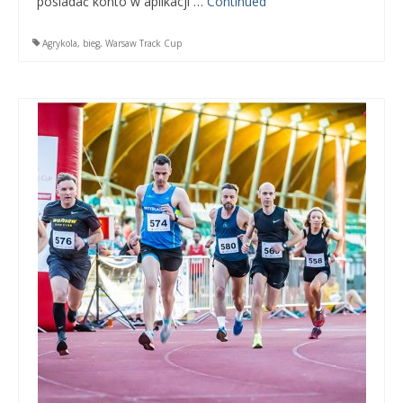
posiadać konto w aplikacji …
Continued
Agrykola
,
bieg
,
Warsaw Track Cup