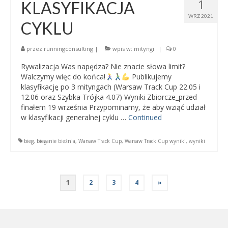
1
KLASYFIKACJA
WRZ 2021
CYKLU
przez
runningconsulting
|
wpis w:
mityngi
|
0
Rywalizacja Was napędza? Nie znacie słowa limit?
Walczymy więc do końca!
Publikujemy
klasyfikację po 3 mityngach (Warsaw Track Cup 22.05 i
12.06 oraz Szybka Trójka 4.07) Wyniki Zbiorcze_przed
finałem 19 września Przypominamy, że aby wziąć udział
w klasyfikacji generalnej cyklu …
Continued
bieg
,
bieganie bieżnia
,
Warsaw Track Cup
,
Warsaw Track Cup wyniki
,
wyniki
1
2
3
4
»