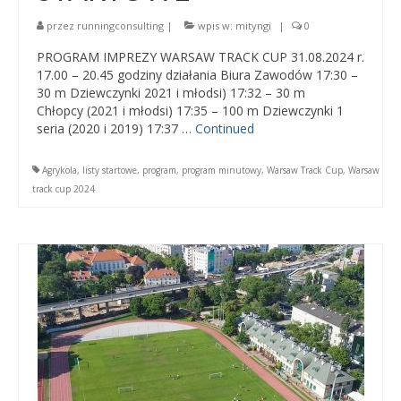
5.06.2019
przez
runningconsulting
|
wpis w:
mityngi
|
0
Wyniki Warsaw Track Cup 2018
PROGRAM IMPREZY WARSAW TRACK CUP 31.08.2024 r.
17.00 – 20.45 godziny działania Biura Zawodów 17:30 –
Wyniki Warsaw Track Cup 2017
30 m Dziewczynki 2021 i młodsi) 17:32 – 30 m
Chłopcy (2021 i młodsi) 17:35 – 100 m Dziewczynki 1
Wyniki Warsaw Track Cup 2016
seria (2020 i 2019) 17:37 …
Continued
Wyniki Warsaw Track Cup 2014
Agrykola
,
listy startowe
,
program
,
program minutowy
,
Warsaw Track Cup
,
Warsaw
Wyniki Warsaw Track Cup 2013
track cup 2024
Wyniki Warsaw Track Cup 2012
Wyniki Warsaw Track Cup 2011
GALERIA
KONTAKT