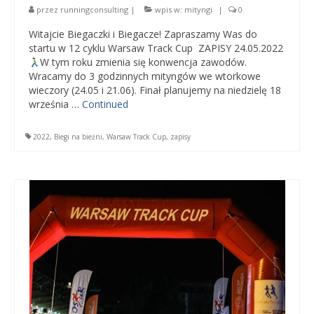
przez
runningconsulting
|
wpis w:
mityngi
|
0
Witajcie Biegaczki i Biegacze! Zapraszamy Was do
startu w 12 cyklu Warsaw Track Cup ZAPISY 24.05.2022
W tym roku zmienia się konwencja zawodów.
Wracamy do 3 godzinnych mityngów we wtorkowe
wieczory (24.05 i 21.06). Finał planujemy na niedzielę 18
września …
Continued
2022
,
Biegi na bieżni
,
Warsaw Track Cup
,
zapisy