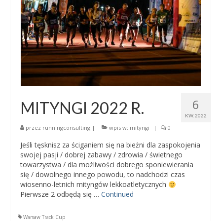
6
MITYNGI 2022 R.
KW. 2022
przez
runningconsulting
|
wpis w:
mityngi
|
0
Jeśli tęsknisz za ściganiem się na bieżni dla zaspokojenia
swojej pasji / dobrej zabawy / zdrowia / świetnego
towarzystwa / dla możliwości dobrego sponiewierania
się / dowolnego innego powodu, to nadchodzi czas
wiosenno-letnich mityngów lekkoatletycznych
Pierwsze 2 odbędą się …
Continued
Warsaw Track Cup