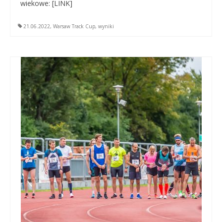
wiekowe: [LINK]
21.06.2022
,
Warsaw Track Cup
,
wyniki