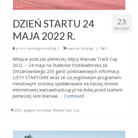
23
DZIEŃ STARTU 24
MAJ 2022
MAJA 2022 R.
przez
runningconsulting
|
wpis w:
mityngi
|
0
Witajcie podczas pierwszej edycji Warsaw Track Cup
2022 – 24 maja na Stadionie Podskarbińska (ul.
Chrzanowskiego 23)! garść podstawowych informacji:
LISTY STARTOWE wraz ze szczegółowym programem
minutowym zostaną opublikowane na naszej stronie
internetowej warsawtrackcup.pl na dobę przed startem
pierwszej serii Warsaw …
Continued
2022
,
program minutowy
,
Warsaw Track Cup