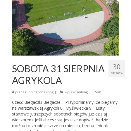
30
SOBOTA 31 SIERPNIA
SIE 2024
AGRYKOLA
przez
runningconsulting
|
wpis w:
mityngi
|
0
Cześć Biegaczki Biegacze, Przypominamy, że biegamy
na warszawskiej Agrykoli ul. Myśliwiecka 9. Listy
startowe jutrzejszych sobotnich biegów już dzisiaj
wieczorem. Jeśli chcesz się jeszcze dopisać, będzie
można to zrobić jeszcze na miejscu, trzeba jednak