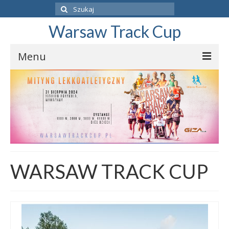
Szuklaj
w:
Warsaw Track Cup
Menu
ZAPISZ SIĘ
PROGRAM
O ZAWODACH
BIEGI DZIECI
WARSAW TRACK CUP
REGULAMIN
WYNIKI
31.08.2024