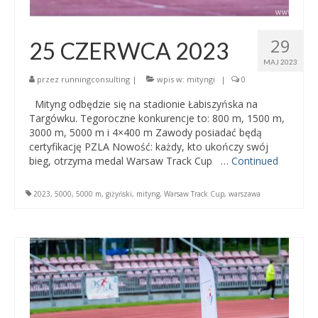
29
25 CZERWCA 2023
MAJ 2023
przez
runningconsulting
|
wpis w:
mityngi
|
0
Mityng odbędzie się na stadionie Łabiszyńska na
Targówku. Tegoroczne konkurencje to: 800 m, 1500 m,
3000 m, 5000 m i 4×400 m Zawody posiadać będą
certyfikację PZLA Nowość: każdy, kto ukończy swój
bieg, otrzyma medal Warsaw Track Cup …
Continued
2023
,
5000
,
5000 m
,
giżyński
,
mityng
,
Warsaw Track Cup
,
warszawa