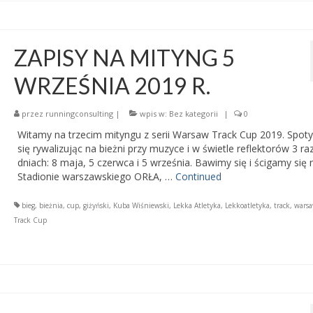
ZAPISY NA MITYNG 5
WRZEŚNIA 2019 R.
przez
runningconsulting
|
wpis w:
Bez kategorii
|
0
Witamy na trzecim mityngu z serii Warsaw Track Cup 2019. Spo
się rywalizując na bieżni przy muzyce i w świetle reflektorów 3 ra
dniach: 8 maja, 5 czerwca i 5 września. Bawimy się i ścigamy się 
Stadionie warszawskiego ORŁA, …
Continued
bieg
,
bieżnia
,
cup
,
giżyński
,
Kuba Wiśniewski
,
Lekka Atletyka
,
Lekkoatletyka
,
track
,
wars
Track Cup