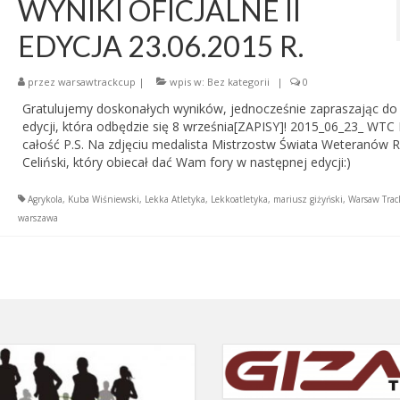
WYNIKI OFICJALNE II
EDYCJA 23.06.2015 R.
przez
warsawtrackcup
|
wpis w:
Bez kategorii
|
0
Gratulujemy doskonałych wyników, jednocześnie zapraszając do I
edycji, która odbędzie się 8 września[ZAPISY]! 2015_06_23_ WTC I
całość P.S. Na zdjęciu medalista Mistrzostw Świata Weteranów 
Celiński, który obiecał dać Wam fory w następnej edycji:)
Agrykola
,
Kuba Wiśniewski
,
Lekka Atletyka
,
Lekkoatletyka
,
mariusz giżyński
,
Warsaw Tra
warszawa