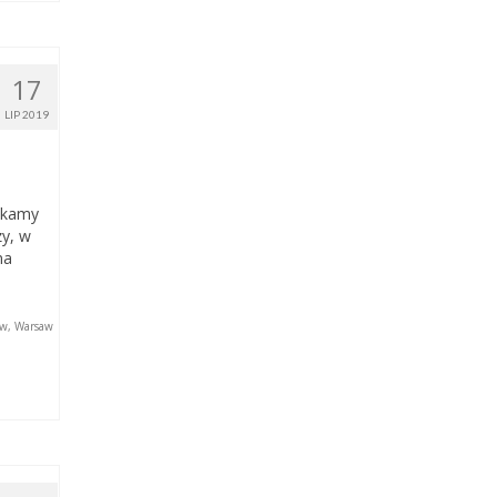
17
LIP 2019
tykamy
zy, w
na
aw
,
Warsaw