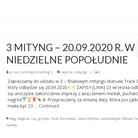
3 MITYNG – 20.09.2020 R. W
NIEDZIELNE POPOŁUDNIE
przez
runningconsulting
|
wpis w:
mityngi
|
0
Zapraszamy do udziału w 3 – finałowym mityngu Warsaw Track 
który odbędzie się 20.09.2020 r.
ZAPISY [LINK] 23 września od
się uroczyste zakończenie imprezy z wręczeniem medali, puchar
nagród
Przepraszamy za zmianę daty, która począt
miała być 23 …
Continued
bieg
,
bieganie
,
cup
,
giżyński
,
Kuba Wiśniewski
,
Lekka Atletyka
,
Lekkoatletyka
,
Warsaw Tr
zawody