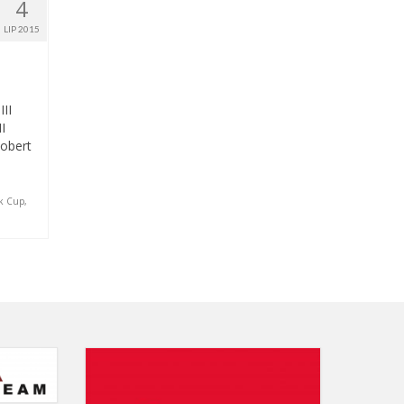
4
LIP 2015
II
I
Robert
ck Cup
,