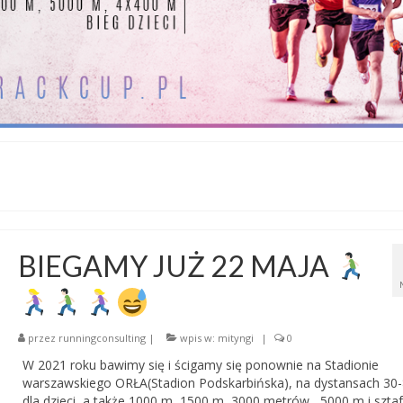
BIEGAMY JUŻ 22 MAJA
przez
runningconsulting
|
wpis w:
mityngi
|
0
W 2021 roku bawimy się i ścigamy się ponownie na Stadionie
warszawskiego ORŁA(Stadion Podskarbińska), na dystansach 30
dla dzieci, a także 1000 m, 1500 m, 3000 metrów, 5000 m i sztaf