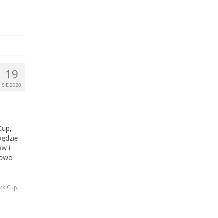
19
SIE 2020
Cup,
będzie
ów i
kowo
ack Cup
,