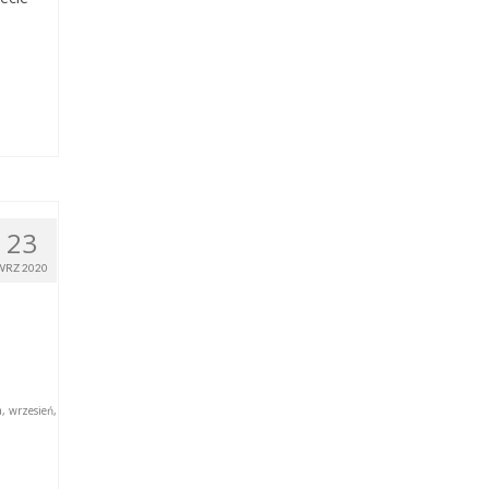
23
WRZ 2020
a
,
wrzesień
,