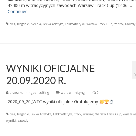
4×400 m w tradycyjnych zawodach Warsaw Track Cup (12.06 …
Continued
bieg
,
bieganie
,
bieżnia
,
Lekka Atletyka
,
Lekkoatletyka
,
Warsaw Track Cup
,
zapisy
,
zawody
WYNIKI OFICJALNE
20.09.2020 R.
przez
runningconsulting
|
wpis w:
mityngi
|
0
2020_09_20_WTC wyniki oficjalne Gratulujemy
bieg
,
bieganie
,
Lekka Atletyka
,
Lekkoatletyka
,
track
,
warsaw
,
Warsaw Track Cup
,
warszaw
wyniki
,
zawody