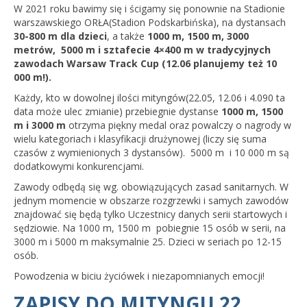
Wyniki cyklu 2022
W 2021 roku bawimy się i ścigamy się ponownie na Stadionie
warszawskiego ORŁA(Stadion Podskarbińska), na dystansach
wyniki 19.09.2022
30-800 m dla dzieci
, a także
1000 m
, 1500 m, 3000
metrów, 5000 m i sztafecie 4×400 m w tradycyjnych
21.06.2022
zawodach Warsaw Track Cup (12.06 planujemy też 10
000 m!).
24.05.2022
Każdy, kto w dowolnej ilości mityngów(22.05, 12.06 i 4.090 ta
data może ulec zmianie) przebiegnie dystanse
1000 m, 1500
19.09.2021
m i 3000 m
otrzyma piękny medal oraz powalczy o nagrody w
wielu kategoriach i klasyfikacji drużynowej (liczy się suma
12.06.2021
czasów z wymienionych 3 dystansów). 5000 m i 10 000 m są
dodatkowymi konkurencjami.
22.05.2021
Zawody odbędą się wg. obowiązujących zasad sanitarnych. W
26.07.2020 r.
jednym momencie w obszarze rozgrzewki i samych zawodów
znajdować się będą tylko Uczestnicy danych serii startowych i
20.06.2020
sędziowie. Na 1000 m, 1500 m pobiegnie 15 osób w serii, na
3000 m i 5000 m maksymalnie 25. Dzieci w seriach po 12-15
osób.
Wyniki Warsaw Track Cup 2019
Powodzenia w biciu życiówek i niezapomnianych emocji!
8.05.2019
ZAPISY DO MITYNGU 22