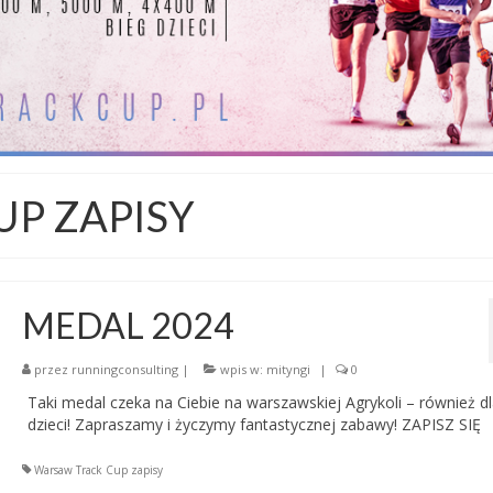
P ZAPISY
MEDAL 2024
przez
runningconsulting
|
wpis w:
mityngi
|
0
Taki medal czeka na Ciebie na warszawskiej Agrykoli – również d
dzieci! Zapraszamy i życzymy fantastycznej zabawy! ZAPISZ SIĘ
Warsaw Track Cup zapisy