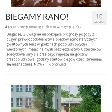
BIEGAMY RANO!
10
CZE 2021
przez
runningconsulting
|
wpis w:
mityngi
|
0
Biegacze, Z uwagi na niepokojące prognozy pogody z
dużym prawdopodobieństwie opadów atmosferycznych i
gwałtownych burz w godzinach popołudniowych i
wieczornych, mając na myśli bezpieczeństwo Uczestników,
zdecydowaliśmy się przełożyć imprezę na godziny
przedpołudniowe (godziny startów biegów dzieci zmieniają
się nieznacznie). NOWY …
Continued