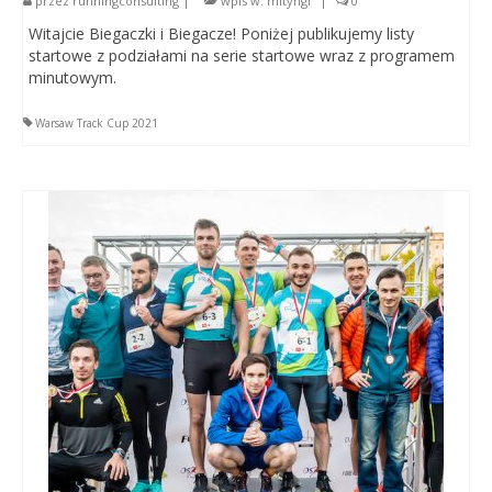
przez
runningconsulting
|
wpis w:
mityngi
|
0
Witajcie Biegaczki i Biegacze! Poniżej publikujemy listy
startowe z podziałami na serie startowe wraz z programem
minutowym.
Warsaw Track Cup 2021