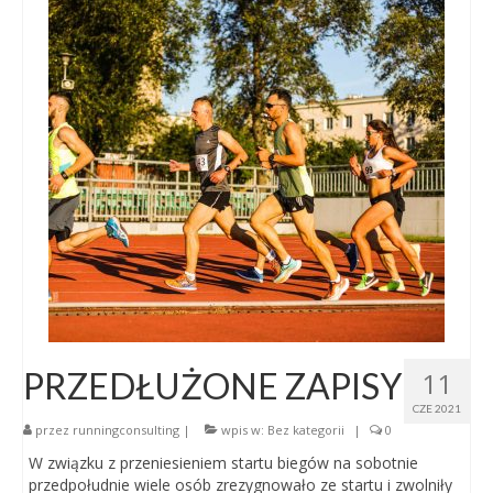
PRZEDŁUŻONE ZAPISY
11
CZE 2021
przez
runningconsulting
|
wpis w:
Bez kategorii
|
0
W związku z przeniesieniem startu biegów na sobotnie
przedpołudnie wiele osób zrezygnowało ze startu i zwolniły