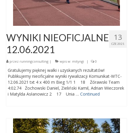
WYNIKI NIEOFICJALNE
13
CZE 2021
12.06.2021
przez
runningconsulting
|
wpis w:
mityngi
|
0
Gratulujemy pięknej walki i uzyskanych rezultatów!
Publikujemy nieoficjalne wyniki rywalizacji Komunikat-WTC-
12.06.2021 txt 4 x 400 m Bieg 1/1 1 18 Żórawski Team
4:02.74 Żochowski Daniel, Zieliński Kamil, Adrian Wieczorek
i Matylda Asłanowicz 2 17 Unia …
Continued