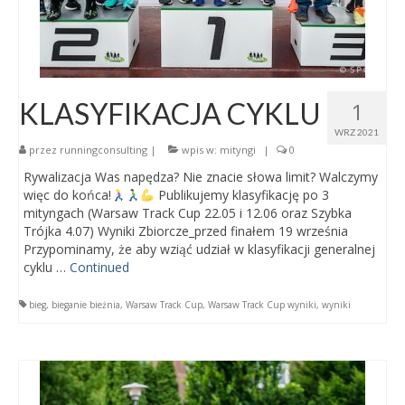
KLASYFIKACJA CYKLU
1
WRZ 2021
przez
runningconsulting
|
wpis w:
mityngi
|
0
Rywalizacja Was napędza? Nie znacie słowa limit? Walczymy
więc do końca!
Publikujemy klasyfikację po 3
mityngach (Warsaw Track Cup 22.05 i 12.06 oraz Szybka
Trójka 4.07) Wyniki Zbiorcze_przed finałem 19 września
Przypominamy, że aby wziąć udział w klasyfikacji generalnej
cyklu …
Continued
bieg
,
bieganie bieżnia
,
Warsaw Track Cup
,
Warsaw Track Cup wyniki
,
wyniki