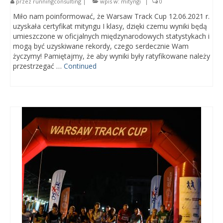
przez
runningconsulting
|
wpis w:
mityngi
|
0
Miło nam poinformować, że Warsaw Track Cup 12.06.2021 r.
uzyskała certyfikat mityngu I klasy, dzięki czemu wyniki będą
umieszczone w oficjalnych międzynarodowych statystykach i
mogą być uzyskiwane rekordy, czego serdecznie Wam
życzymy! Pamiętajmy, że aby wyniki były ratyfikowane należy
przestrzegać …
Continued