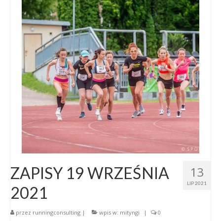
ZAPISY 19 WRZEŚNIA
13
LIP 2021
2021
przez
runningconsulting
|
wpis w:
mityngi
|
0