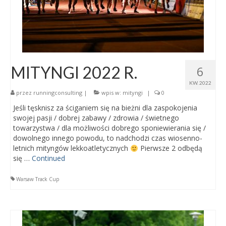
MITYNGI 2022 R.
6
KW. 2022
przez
runningconsulting
|
wpis w:
mityngi
|
0
Jeśli tęsknisz za ściganiem się na bieżni dla zaspokojenia
swojej pasji / dobrej zabawy / zdrowia / świetnego
towarzystwa / dla możliwości dobrego sponiewierania się /
dowolnego innego powodu, to nadchodzi czas wiosenno-
letnich mityngów lekkoatletycznych
Pierwsze 2 odbędą
się …
Continued
Warsaw Track Cup