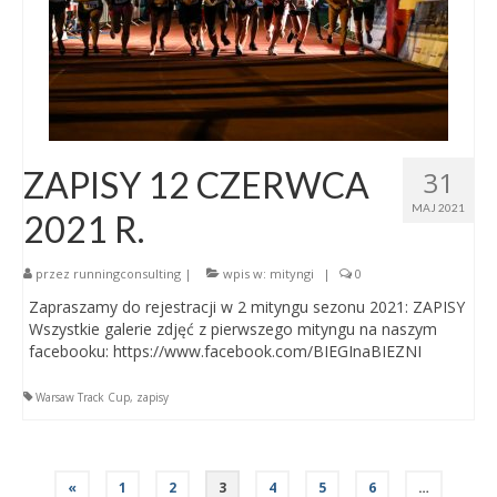
ZAPISY 12 CZERWCA
31
MAJ 2021
2021 R.
przez
runningconsulting
|
wpis w:
mityngi
|
0
Zapraszamy do rejestracji w 2 mityngu sezonu 2021: ZAPISY
Wszystkie galerie zdjęć z pierwszego mityngu na naszym
facebooku: https://www.facebook.com/BIEGInaBIEZNI
Warsaw Track Cup
,
zapisy
«
1
2
3
4
5
6
…