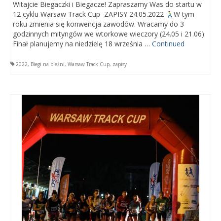
5.06.2019
Witajcie Biegaczki i Biegacze! Zapraszamy Was do startu w
12 cyklu Warsaw Track Cup ZAPISY 24.05.2022
W tym
Wyniki Warsaw Track Cup 2018
roku zmienia się konwencja zawodów. Wracamy do 3
godzinnych mityngów we wtorkowe wieczory (24.05 i 21.06).
Finał planujemy na niedzielę 18 września …
Continued
Wyniki Warsaw Track Cup 2017
Wyniki Warsaw Track Cup 2016
2022
,
Biegi na bieżni
,
Warsaw Track Cup
,
zapisy
Wyniki Warsaw Track Cup 2014
Wyniki Warsaw Track Cup 2013
Wyniki Warsaw Track Cup 2012
Wyniki Warsaw Track Cup 2011
GALERIA
KONTAKT