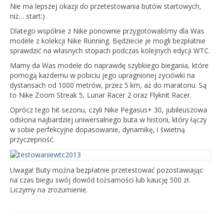
Wyniki cyklu 2022
Nie ma lepszej okazji do przetestowania butów startowych,
niż… start:)
wyniki 19.09.2022
Dlatego wspólnie z Nike ponownie przygotowaliśmy dla Was
modele z kolekcji Nike Running. Będziecie je mogli bezpłatnie
21.06.2022
sprawdzić na własnych stopach podczas kolejnych edycji WTC.
24.05.2022
Mamy da Was modele do naprawdę szybkiego biegania, które
pomogą każdemu w pobiciu jego upragnionej życiówki na
19.09.2021
dystansach od 1000 metrów, przez 5 km, aż do maratonu. Są
to Nike Zoom Streak 5, Lunar Racer 2 oraz Flyknit Racer.
12.06.2021
Oprócz tego hit sezonu, czyli Nike Pegasus+ 30, jubileuszowa
odsłona najbardziej uniwersalnego buta w historii, który łączy
22.05.2021
w sobie perfekcyjne dopasowanie, dynamikę, i świetną
przyczepność.
26.07.2020 r.
20.06.2020
Uwaga! Buty można bezpłatnie przetestować pozostawiając
na czas biegu swój dowód tożsamości lub kaucję 500 zł.
Wyniki Warsaw Track Cup 2019
Liczymy na zrozumienie.
8.05.2019