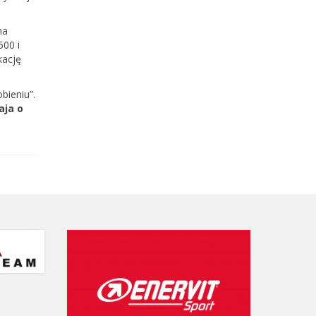
na
500 i
kację
bieniu”.
aja o