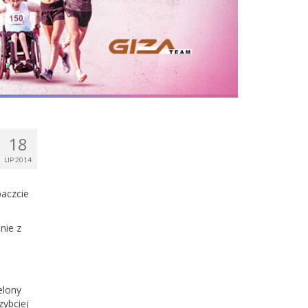
18
LIP 2014
baczcie
nie z
elony
zybciej