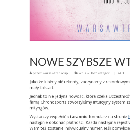
NOWE SZYBSZE WT
przez
warsawtrackcup
|
wpis w:
Bez kategorii
|
3
Jako że lubimy bić rekordy, zaczynamy z rekordowym
mały falstart.
Jednak to nie jedyna nowość, która czeka Uczestnikó
firmą Chronosports stworzyliśmy intuicyjny system zap
mityngów.
Wystarczy wypełnić
starannie
formularz na stronie
następnie dokonać płatności. Każda następna rejestr
Wam też zostanie indywidualny numer. Jeśli pomylicie