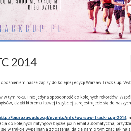
C 2014
 opóźnieniem nasze zapisy do kolejnej edycji Warsaw Track Cup. Wy
w w tym roku. I nie jedyna sposobność do kolejnych rekordów. Wspól
isów, dzięki któremu łatwej i szybciej zarejestrujecie się do naszych
http://biurozawodow.pl/events/info/warsaw-track-cup-2014
, a
acja do kolejnych mityngów będzie już niemal automatyczna, przydzi
 się w trakcie wypełniania zgłoszenia, dajcie nam o tym znać jak najs