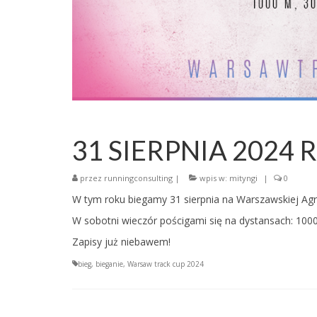
31 SIERPNIA 2024 R
przez
runningconsulting
|
wpis w:
mityngi
|
0
W tym roku biegamy 31 sierpnia na Warszawskiej Agry
W sobotni wieczór pościgami się na dystansach: 1000
Zapisy już niebawem!
bieg
,
bieganie
,
Warsaw track cup 2024