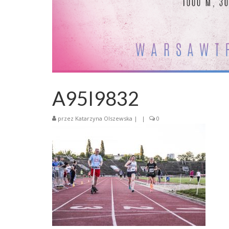
A95I9832
przez
Katarzyna Olszewska
|
|
0