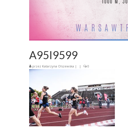
A95I9599
przez
Katarzyna Olszewska
|
|
0