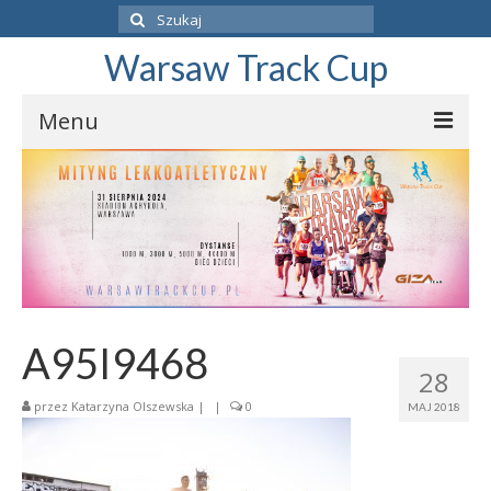
Szuklaj
w:
Warsaw Track Cup
Menu
ZAPISZ SIĘ
PROGRAM
O ZAWODACH
BIEGI DZIECI
A95I9468
REGULAMIN
28
WYNIKI
przez
Katarzyna Olszewska
|
|
0
MAJ 2018
31.08.2024