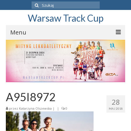
Szuklaj
w:
Warsaw Track Cup
Menu
ZAPISZ SIĘ
PROGRAM
O ZAWODACH
BIEGI DZIECI
A95I8972
REGULAMIN
28
WYNIKI
przez
Katarzyna Olszewska
|
|
0
MAJ 2018
31.08.2024