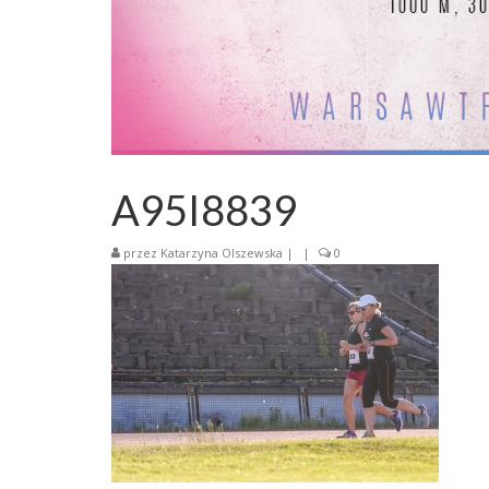
A95I8839
przez
Katarzyna Olszewska
|
|
0