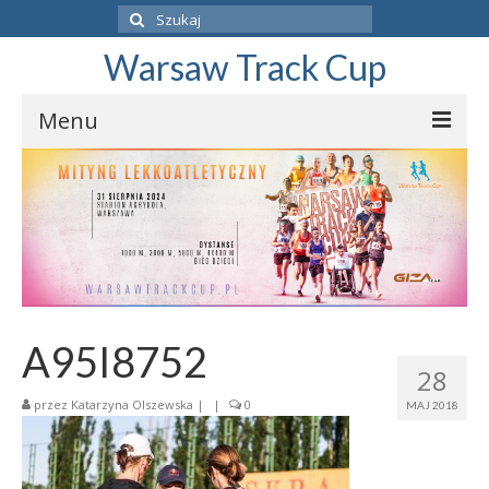
Szuklaj
w:
Warsaw Track Cup
Menu
ZAPISZ SIĘ
PROGRAM
O ZAWODACH
BIEGI DZIECI
A95I8752
REGULAMIN
28
WYNIKI
przez
Katarzyna Olszewska
|
|
0
MAJ 2018
31.08.2024